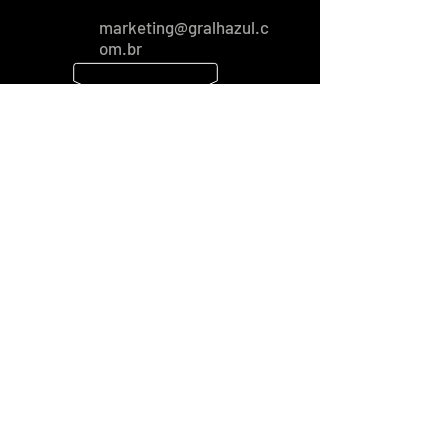
marketing
@gralhazul.c
om.br
Segunda a
Sexta
8h - 12h
13h30 - 17h30
IMPORTADO E DISTRIBUÍDO POR
GRALHA AZUL IMPORTADORA E DIST.
Rua Bahia, 8320 -
Passo Manso
Blumenau - SC
- CEP:
89032-525