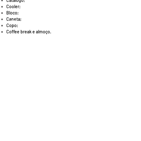
Catálogo;
Cooler;
Bloco;
Caneta;
Copo;
Coffee break e almoço.
Política de Privacidade
(47) 99141-8999