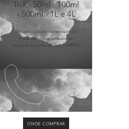
TriX - 50ml - 100ml
- 500ml - 1L e 4L
Mixando o poder de remoção do
IronX com as capacidades de
remoção de piche do TarX, CARPRO
Trix combina tudo que seu veículo
precisa em descontaminação em um
único produto.
Perfeito para entusiastas e detailers
profissionais,a fórmula TRIX com pH
neutro faz a dissolução segura de
elementos orgânicos e inorgânicos
em um passo, tornando o produto
híbrido.
ONDE COMPRAR
Excelente limpador de rodas e