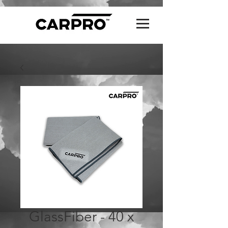
GlassFiber - 40 x