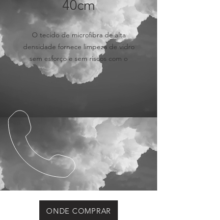
40cm
O tecido de microfibra de alta
densidade fornece limpeza de vidro
sem esforço e sem riscos com o
mínimo de resíduos. CARPRO
GlassFiber é composta por uma
estrutura de microfibra exposta
especialmente projetada, envolta em
um fino núcleo de esponja para
absorver líquidos e melhorar suas
habilidades de limpeza.
CARACTERÍSTICAS:
• Toalha para vidros
ONDE COMPRAR